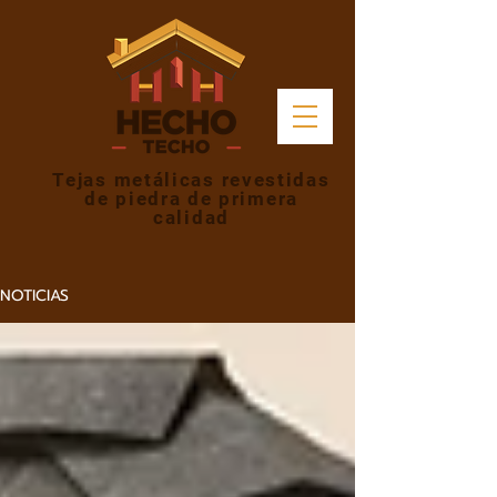
Tejas metálicas revestidas
de piedra de primera
calidad
NOTICIAS