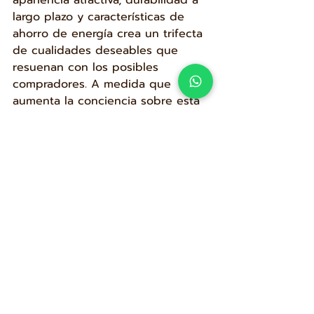
largo plazo y características de 
ahorro de energía crea un trifecta 
de cualidades deseables que 
resuenan con los posibles 
compradores. A medida que 
aumenta la conciencia sobre esta 
opción de techado, es probable 
que se convierta en una 
característica cada vez más 
buscada en el mercado de la 
vivienda, acelerando 
potencialmente las ventas de 
propiedades y comandando 
precios más altos. Los propietarios 
que invierten en este sistema de 
techado innovador no solo se 
benefician de la protección 
inmediata del hogar y la eficiencia 