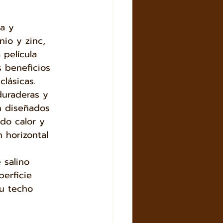
a y 
io y zinc, 
película 
 beneficios 
lásicas. 
duraderas y 
n diseñados 
do calor y 
n horizontal 
 
 salino 
perficie 
u techo 