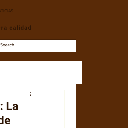
TICIAS
era calidad
: La
 de