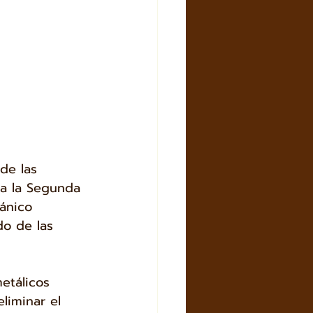
de las 
a la Segunda 
ánico 
o de las 
etálicos 
liminar el 