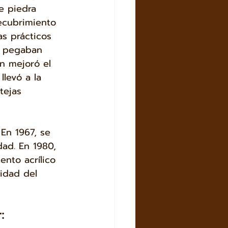
e piedra 
recubrimiento 
as prácticos 
e pegaban 
n mejoró el 
llevó a la 
tejas 
 En 1967, se 
dad. En 1980, 
nto acrílico 
idad del 
: 