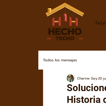
Teja
Todos los mensajes
Charine Gey
20 j
Solucion
Historia 