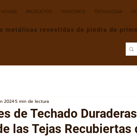
HOGAR
PRODUCTOS
NOSOTROS
TECNOLOGIA
NO
s metálicas revestidas de piedra de prim
un 2024
5 min de lectura
es de Techado Duraderas
de las Tejas Recubiertas