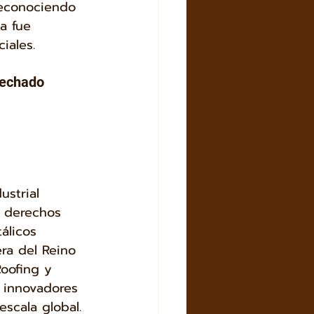
Reconociendo 
a fue 
iales.
Techado 
ustrial 
s derechos 
álicos 
ra del Reino 
Roofing y 
 innovadores 
scala global. 