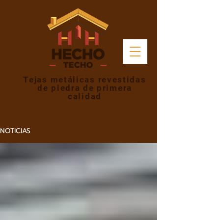
Tejas metálicas revestidas
de piedra de primera
calidad
NOTICIAS