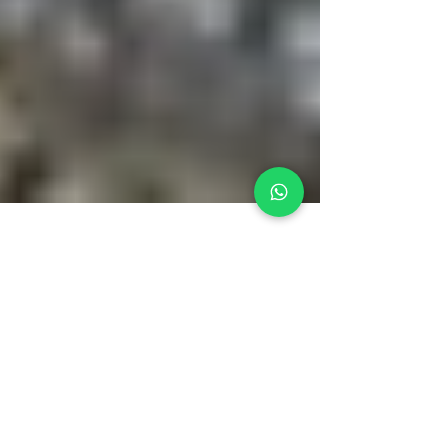
Charine Gey
16 jul 2024
5 min de lectura
Daños por agua en el techo:
claves para compradores y
vendedores.